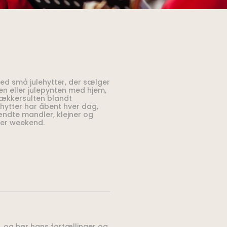
ed små julehytter, der sælger
en eller julepynten med hjem,
 lækkersulten blandt
hytter har åbent hver dag,
ndte mandler, klejner og
hver weekend.
 og hør hans fortællinger og