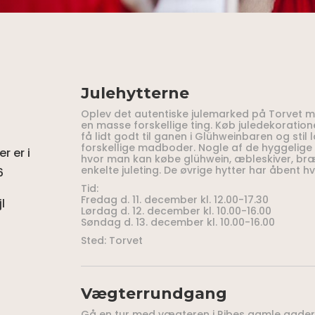
Julehytterne
Oplev det autentiske julemarked på Torvet m
en masse forskellige ting. Køb juledekoration
få lidt godt til ganen i Glühweinbaren og stil
forskellige madboder. Nogle af de hyggelige 
r er i
hvor man kan købe glühwein, æbleskiver, bræ
enkelte juleting. De øvrige hytter har åbent 
6
Tid:
Fredag d. 11. december kl. 12.00-17.30
l
Lørdag d. 12. december kl. 10.00-16.00
Søndag d. 13. december kl. 10.00-16.00
Sted: Torvet
Vægterrundgang
Gå en tur med vægteren i Ribes gamle gader,