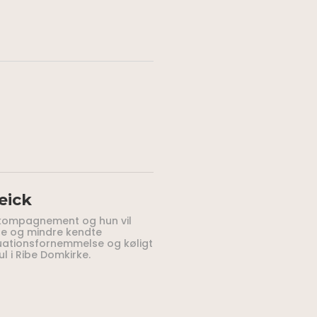
eick
kkompagnement og hun vil
e og mindre kendte
uationsfornemmelse og køligt
ul i Ribe Domkirke.