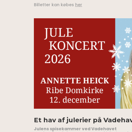
Billetter kan købes
her
Et hav af julerier på Vadeha
Julens spisekammer ved Vadehavet