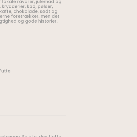
 lokale råvarer, julemad og
, krydderier, kød, pølser,
e, kaffe, chokolade, sødt og
gerne foretrækker, men det
ygtighed og gode historier.
Futte.
stevogn. Se bl.a. den flotte