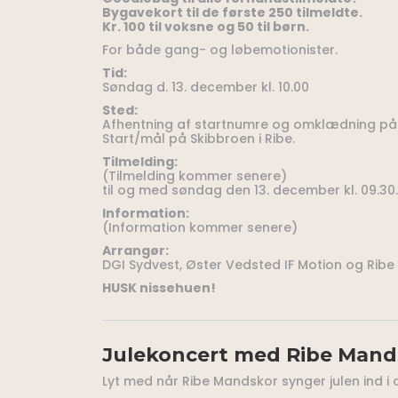
Bygavekort til de første 250 tilmeldte.
Kr. 100 til voksne og 50 til børn.
For både gang- og løbemotionister.
Tid:
Søndag d. 13. december kl. 10.00
Sted:
Afhentning af startnumre og omklædning på 
Start/mål på Skibbroen i Ribe.
Tilmelding:
(Tilmelding kommer senere)
til og med søndag den 13. december kl. 09.30.
Information:
(Information kommer senere)
Arrangør:
DGI Sydvest, Øster Vedsted IF Motion og Ribe
HUSK nissehuen!
Julekoncert med Ribe Mand
Lyt med når Ribe Mandskor synger julen ind i 