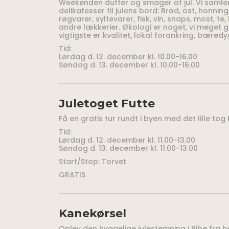
Weekenden dufter og smager af jul. Vi samler
delikatesser til julens bord: Brød, ost, honning
røgvarer, syltevarer, fisk, vin, snaps, most, t
andre lækkerier. Økologi er noget, vi meget 
vigtigste er kvalitet, lokal forankring, bæred
Tid:
Lørdag d. 12. december kl. 10.00-16.00
Søndag d. 13. december kl. 10.00-16.00
Juletoget Futte
Få en gratis tur rundt i byen med det lille tog 
Tid:
Lørdag d. 12. december kl. 11.00-13.00
Søndag d. 13. december kl. 11.00-13.00
Start/Stop: Torvet
GRATIS
Kanekørsel
Oplev den hyggelige julestemning i Ribe fra he