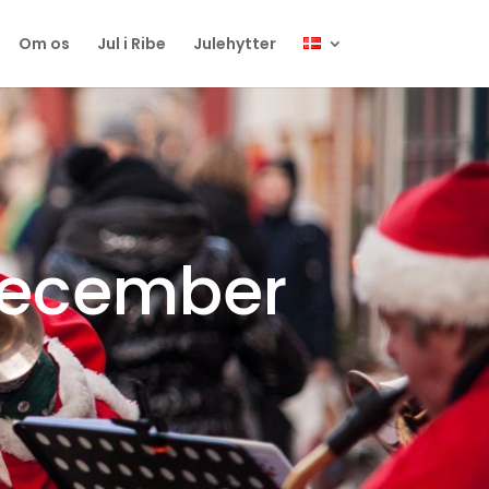
Om os
Jul i Ribe
Julehytter
 december