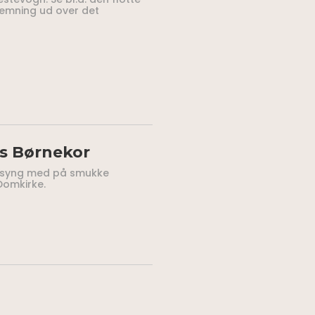
stemning ud over det
s Børnekor
g syng med på smukke
Domkirke.