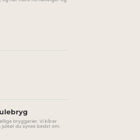
julebryg
ige bryggerier. Vi kårer
 juleøl du synes bedst om.